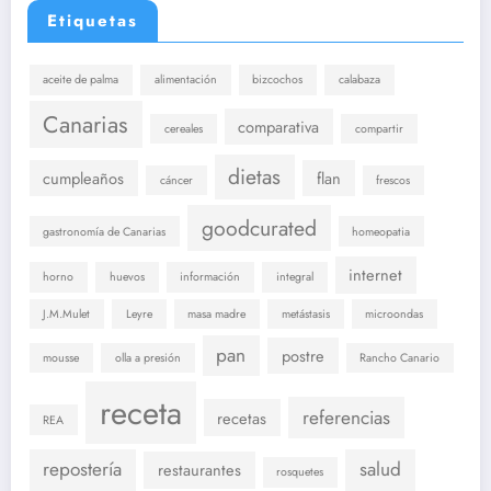
Etiquetas
aceite de palma
alimentación
bizcochos
calabaza
Canarias
comparativa
cereales
compartir
dietas
cumpleaños
flan
cáncer
frescos
goodcurated
gastronomía de Canarias
homeopatia
internet
horno
huevos
información
integral
J.M.Mulet
Leyre
masa madre
metástasis
microondas
pan
postre
mousse
olla a presión
Rancho Canario
receta
referencias
recetas
REA
repostería
salud
restaurantes
rosquetes