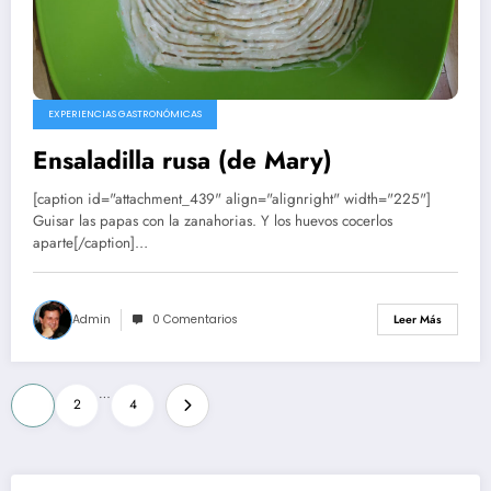
EXPERIENCIAS GASTRONÓMICAS
Ensaladilla rusa (de Mary)
[caption id="attachment_439" align="alignright" width="225"]
Guisar las papas con la zanahorias. Y los huevos cocerlos
aparte[/caption]…
Admin
0 Comentarios
Leer Más
Paginación
…
1
2
4
de
entradas