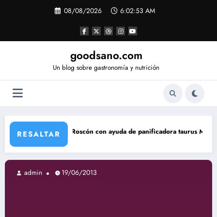
Saltar
08/08/2026
6:02:54 AM
al
contenido
goodsano.com
Un blog sobre gastronomía y nutrición
Roscón con ayuda de panificadora taurus My Bread
Tart
RESALTAR
admin
19/06/2013