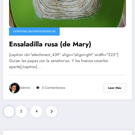
EXPERIENCIAS GASTRONÓMICAS
Ensaladilla rusa (de Mary)
[caption id="attachment_439" align="alignright" width="225"]
Guisar las papas con la zanahorias. Y los huevos cocerlos
aparte[/caption]…
Admin
0 Comentarios
Leer Más
Paginación
…
1
2
4
de
entradas