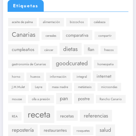
Etiquetas
aceite de palma
alimentación
bizcochos
calabaza
Canarias
comparativa
cereales
compartir
dietas
cumpleaños
flan
cáncer
frescos
goodcurated
gastronomía de Canarias
homeopatia
internet
horno
huevos
información
integral
J.M.Mulet
Leyre
masa madre
metástasis
microondas
pan
postre
mousse
olla a presión
Rancho Canario
receta
referencias
recetas
REA
repostería
salud
restaurantes
rosquetes