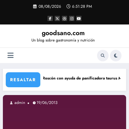
Saltar
08/08/2026
6:51:29 PM
al
contenido
goodsano.com
Un blog sobre gastronomía y nutrición
oscón con ayuda de panificadora taurus My Bread
Tartas ár
RESALTAR
19/06/2013
admin