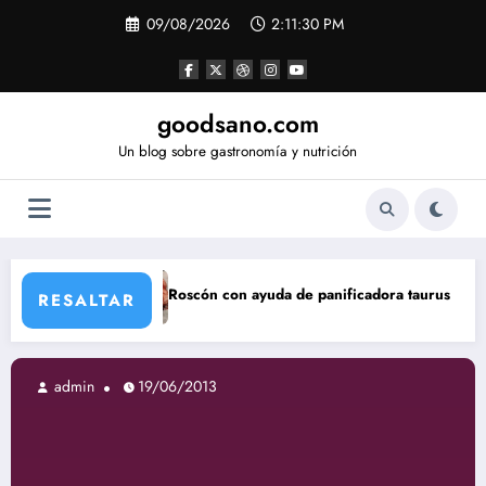
Saltar
09/08/2026
2:11:31 PM
al
contenido
goodsano.com
Un blog sobre gastronomía y nutrición
Roscón con ayuda de panificadora taurus My Bread
Tartas 
RESALTAR
in
19/06/2013
admin