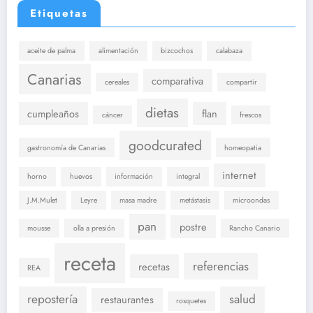
Etiquetas
aceite de palma
alimentación
bizcochos
calabaza
Canarias
comparativa
cereales
compartir
dietas
cumpleaños
flan
cáncer
frescos
goodcurated
gastronomía de Canarias
homeopatia
internet
horno
huevos
información
integral
J.M.Mulet
Leyre
masa madre
metástasis
microondas
pan
postre
mousse
olla a presión
Rancho Canario
receta
referencias
recetas
REA
repostería
salud
restaurantes
rosquetes