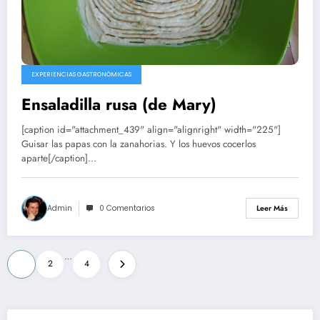
EXPERIENCIAS GASTRONÓMICAS
Ensaladilla rusa (de Mary)
[caption id="attachment_439" align="alignright" width="225"]
Guisar las papas con la zanahorias. Y los huevos cocerlos
aparte[/caption]…
Admin
0 Comentarios
Leer Más
Paginación
…
1
2
4
de
entradas